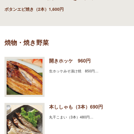
ボタンエビ焼き（2本）1,600円
焼物・焼き野菜
開きホッケ 960円
生ホッケみそ漬け焼 850円…
本ししゃも（3本）690円
丸干こまい（3本）480円…